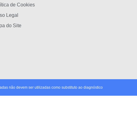
ítica de Cookies
so Legal
a do Site
das não devem ser utilizadas como substituto ao diagnóstico