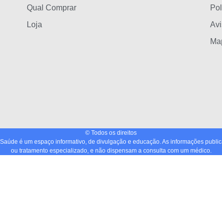
Qual Comprar
Pol
Loja
Avi
Map
© Todos os direitos
úde é um espaço informativo, de divulgação e educação. As informações publica
ou tratamento especializado, e não dispensam a consulta com um médico.