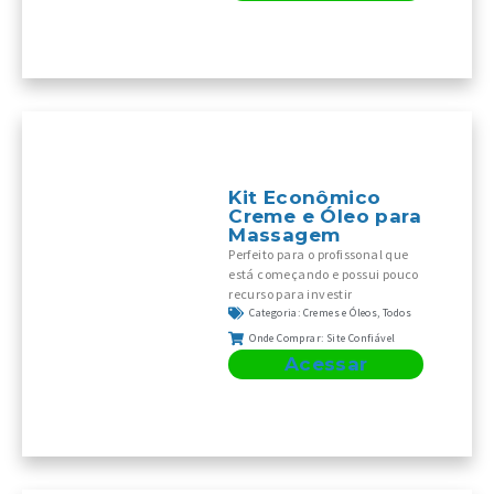
Kit Econômico
Creme e Óleo para
Massagem
Perfeito para o profissonal que
está começando e possui pouco
recurso para investir
Categoria:
Cremes e Óleos
,
Todos
Onde Comprar:
Site Confiável
Acessar