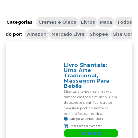
Categorias:
Cremes e Óleos
Livros
Maca
Todos
dido por:
Amazon
Mercado Livre
Shopee
Site Confi
Livro Shantala:
Uma Arte
Tradicional,
Massagem Para
Bebês
Shantala tornou-se um livro
famoso em todo o mundo. Além
do aspecto científico, o autor
conciliou poeticamente as
explicações da técnica…
Categoria:
Livros
,
Todos
Onde Comprar:
Amazon
Acessar