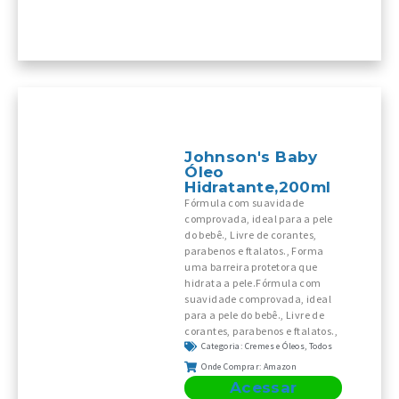
Johnson's Baby
Óleo
Hidratante,200ml
Fórmula com suavidade
comprovada, ideal para a pele
do bebê., Livre de corantes,
parabenos e ftalatos., Forma
uma barreira protetora que
hidrata a pele.Fórmula com
suavidade comprovada, ideal
para a pele do bebê., Livre de
corantes, parabenos e ftalatos.,
Categoria:
Cremes e Óleos
,
Todos
Onde Comprar:
Amazon
Acessar