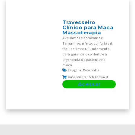
Travesseiro
Clínico para Maca
Massoterapia
Avaliamos e aprovamos:
Tamanho perfeito, confortável,
fácil de limpar. Fundamental
para garantir o conforto e a
ergonomia do paciente na
maca.
Categoria:
Maca
,
Todos
Onde Comprar:
Site Confiável
Acessar