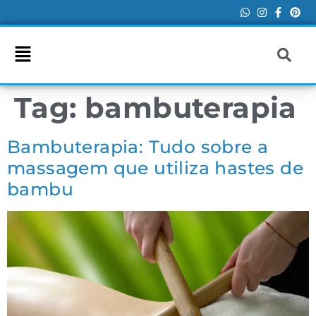
Tag:
bambuterapia
Bambuterapia: Tudo sobre a
massagem que utiliza hastes de
bambu